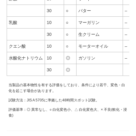
30
○
バター
–
乳酸
10
○
マーガリン
–
30
○
生クリーム
–
クエン酸
10
○
モーターオイル
–
水酸化ナトリウム
10
◎
ガソリン
–
30
◎
当製品の基本物性を有する評価をしており、条件により若干、変色・白
化を起こす場合があります。
試験方法：JIS A 5705に準拠した48時間スポット試験。
評価基準：◎ 異常なし、○ 白化変色小、△ 白化変色大、× 不良(軟化・浸
食)