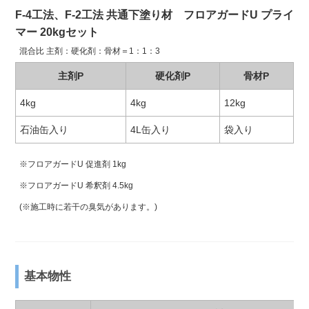
F-4工法、F-2工法 共通下塗り材 フロアガードU プライ
マー 20kgセット
混合比 主剤：硬化剤：骨材＝1：1：3
主剤P
硬化剤P
骨材P
4kg
4kg
12kg
石油缶入り
4L缶入り
袋入り
※フロアガードU 促進剤 1kg
※フロアガードU 希釈剤 4.5kg
(※施工時に若干の臭気があります。)
基本物性