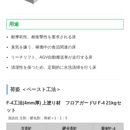
用途
耐摩耗性、耐衝撃性を要求される床
臭気を嫌う、稼働中の食品関連の床
リーチリフト、AGV自動搬送車が走行する床
清潔性を保つため、定期的に水洗清掃を行う床
荷姿 ＜ペースト工法＞
F-4工法(4mm厚) 上塗り材 フロアガードU F-4 21kgセ
ット
混合比 主剤：硬化剤：骨材＝1：1：5
主剤F
硬化剤F
骨材F-4