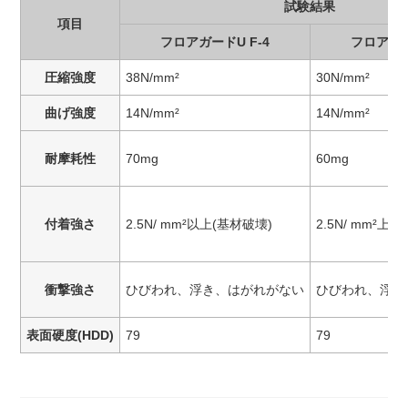
試験結果
項目
フロアガードU F-4
フロアガー
圧縮強度
38N/mm²
30N/mm²
曲げ強度
14N/mm²
14N/mm²
耐摩耗性
70mg
60mg
付着強さ
2.5N/ mm²以上(基材破壊)
2.5N/ mm²上(
衝撃強さ
ひびわれ、浮き、はがれがない
ひびわれ、浮き
表面硬度(HDD)
79
79