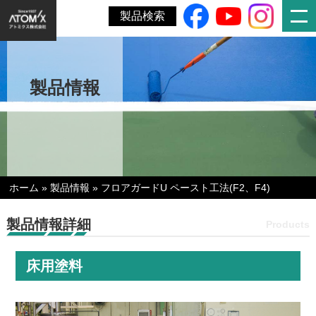
製品検索
製品情報
ホーム
»
製品情報
»
フロアガードU ペースト工法(F2、F4)
製品情報詳細
Products
床用塗料