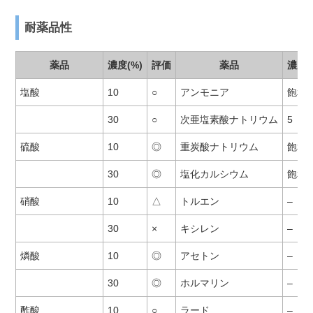
耐薬品性
薬品
濃度(%)
評価
薬品
濃度(
塩酸
10
○
アンモニア
飽和
30
○
次亜塩素酸ナトリウム
5
硫酸
10
◎
重炭酸ナトリウム
飽和
30
◎
塩化カルシウム
飽和
硝酸
10
△
トルエン
–
30
×
キシレン
–
燐酸
10
◎
アセトン
–
30
◎
ホルマリン
–
酢酸
10
○
ラード
–