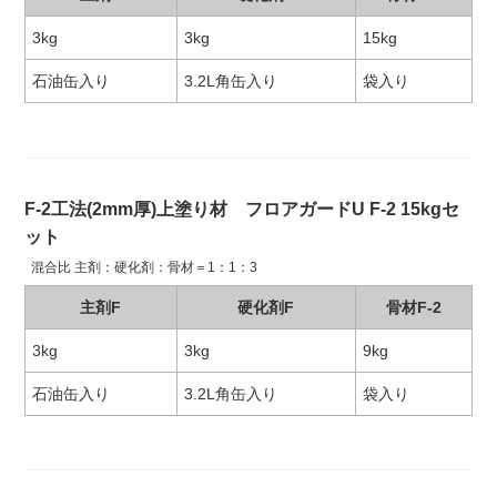
3kg
3kg
15kg
石油缶入り
3.2L角缶入り
袋入り
F-2工法(2mm厚)上塗り材 フロアガードU F-2 15kgセ
ット
混合比 主剤：硬化剤：骨材＝1：1：3
主剤F
硬化剤F
骨材F-2
3kg
3kg
9kg
石油缶入り
3.2L角缶入り
袋入り