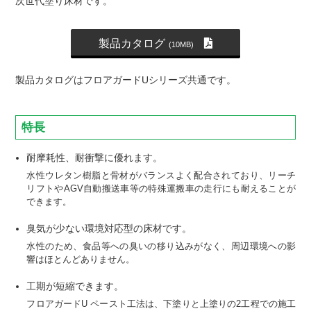
次世代塗り床材です。
製品カタログ
(10MB)
製品カタログはフロアガードUシリーズ共通です。
特長
耐摩耗性、耐衝撃に優れます。
水性ウレタン樹脂と骨材がバランスよく配合されており、リーチ
リフトやAGV自動搬送車等の特殊運搬車の走行にも耐えることが
できます。
臭気が少ない環境対応型の床材です。
水性のため、食品等への臭いの移り込みがなく、周辺環境への影
響はほとんどありません。
工期が短縮できます。
フロアガードU ペースト工法は、下塗りと上塗りの2工程での施工