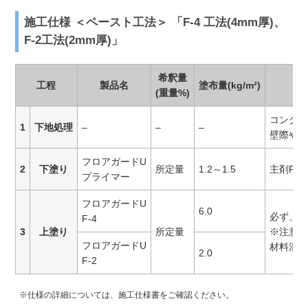
施工仕様 ＜ペースト工法＞ 「F-4 工法(4mm厚)、
F-2工法(2mm厚)」
希釈量
工程
製品名
塗布量(kg/m²)
(重量%)
コンクリ
1
下地処理
–
–
–
壁際や役
フロアガードU
2
下塗り
所定量
1.2～1.5
主剤Pに
プライマー
フロアガードU
6.0
必ず、下
F-4
3
上塗り
所定量
※注意：
フロアガードU
材料混合
2.0
F-2
※仕様の詳細については、施工仕様書をご確認ください。