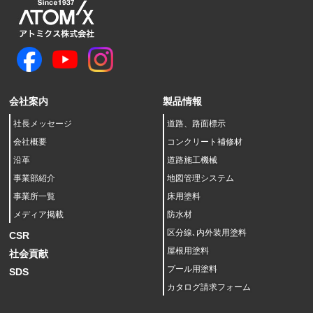
会社案内
製品情報
社長メッセージ
道路、路面標示
会社概要
コンクリート補修材
沿革
道路施工機械
事業部紹介
地図管理システム
事業所一覧
床用塗料
メディア掲載
防水材
区分線､内外装用塗料
CSR
屋根用塗料
社会貢献
プール用塗料
SDS
カタログ請求フォーム