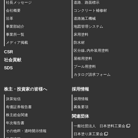
社長メッセージ
道路、路面標示
会社概要
コンクリート補修材
沿革
道路施工機械
事業部紹介
地図管理システム
事業所一覧
床用塗料
メディア掲載
防水材
区分線､内外装用塗料
CSR
屋根用塗料
社会貢献
プール用塗料
SDS
カタログ請求フォーム
株主・投資家の皆様へ
採用情報
決算短信
採用情報
有価証券報告書
募集要項
株主総会関連
関連団体
年次報告書
一般社団法人 日本塗料工業会
その他IR・適時開示情報
日本塗り床工業会