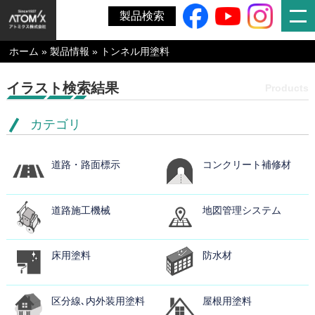
製品検索
ホーム
»
製品情報
»
トンネル用塗料
イラスト検索結果
Products
カテゴリ
道路・路面標示
コンクリート補修材
道路施工機械
地図管理システム
床用塗料
防水材
区分線､内外装用塗料
屋根用塗料