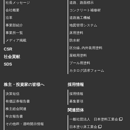
社長メッセージ
道路、路面標示
会社概要
コンクリート補修材
沿革
道路施工機械
事業部紹介
地図管理システム
事業所一覧
床用塗料
メディア掲載
防水材
区分線､内外装用塗料
CSR
屋根用塗料
社会貢献
プール用塗料
SDS
カタログ請求フォーム
株主・投資家の皆様へ
採用情報
決算短信
採用情報
有価証券報告書
募集要項
株主総会関連
関連団体
年次報告書
一般社団法人 日本塗料工業会
その他IR・適時開示情報
日本塗り床工業会