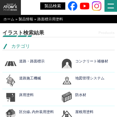
製品検索
ホーム
»
製品情報
»
路面標示用塗料
イラスト検索結果
Products
カテゴリ
道路・路面標示
コンクリート補修材
道路施工機械
地図管理システム
床用塗料
防水材
区分線､内外装用塗料
屋根用塗料