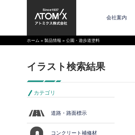
会社案内
ホーム
»
製品情報
»
公園・遊歩道塗料
イラスト検索結果
カテゴリ
道路・路面標示
コンクリート補修材