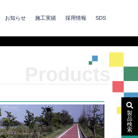
お知らせ
施工実績
採用情報
SDS
Products
製
品
検
索