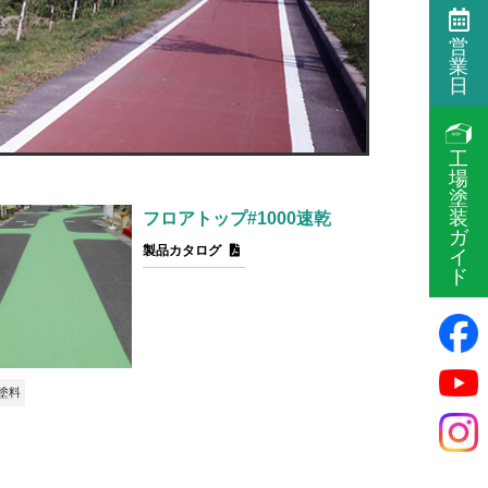
営
業
日
工
場
塗
装
フロアトップ#1000速乾
ガ
製品カタログ
イ
ド
塗料