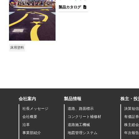
製品カタログ
床用塗料
会社案内
製品情報
株主・投
社長メッセージ
道路、路面標示
決算短信
会社概要
コンクリート補修材
有価証券
沿革
道路施工機械
株主総会
事業部紹介
地図管理システム
年次報告