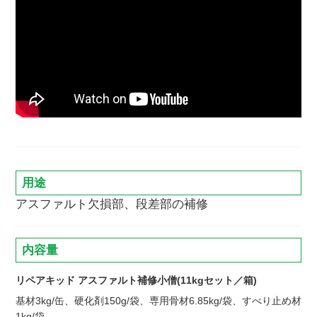
用途
アスファルト欠損部、段差部の補修
内容量
リペアキッド アスファルト補修小僧(11kgセット／箱)
基材3kg/缶、硬化剤150g/袋、専用骨材6.85kg/袋、すべり止め材
1kg/袋