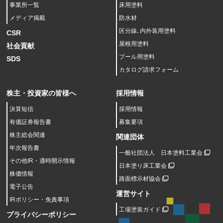
事業所一覧
床用塗料
メディア掲載
防水材
区分線､内外装用塗料
CSR
屋根用塗料
社会貢献
プール用塗料
SDS
カタログ請求フォーム
株主・投資家の皆様へ
採用情報
決算短信
採用情報
有価証券報告書
募集要項
株主総会関連
関連団体
年次報告書
一般社団法人 日本塗料工業会
その他IR・適時開示情報
日本塗り床工業会
株価情報
路面標示材協会
電子公告
運営サイト
IRポリシー・免責事項
工場塗装ガイド
プライバシーポリシー