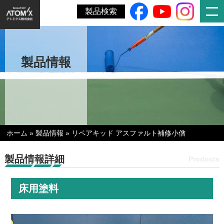
製品検索
製品情報
ホーム
»
製品情報
»
リペアキッド アスファルト補修小僧
製品情報詳細
Products
床用塗料