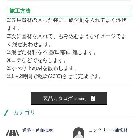
施工方法
➀専用骨材の入った袋に、硬化剤を入れてよく混ぜ
ます。
➁次に基材を入れて、もみ込むようなイメージでよ
く混ぜあわせます。
➂混ぜた材料を不陸(凹部)に流します。
➃コテなどでならします。
➄すべり止め材を散布します。
➅1～2時間で乾燥(23℃)させて完成です。
製品カタログ
(879KB)
カテゴリ
道路・路面標示
コンクリート補修材