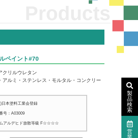
Products
ルペイント#70
アクリルウレタン
・アルミ・ステンレス・モルタル・コンクリー
製
品
社)日本塗料工業会登録
検
索
番号：A03009
ムアルデヒド放散等級 F☆☆☆☆
営
業