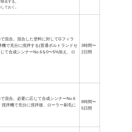
で除去する。
修しておく。
比)で混合。混合した塗料に対してGフィラ
撹拌機で充分に撹拌する(普通ポルトランドセ
3時間〜
じて合成シンナーNo.6を0〜5%加え、ロ
2日間
)で混合。必要に応じて合成シンナーNo.6
8時間〜
え、撹拌機で充分に撹拌後、ローラー刷毛に
5日間