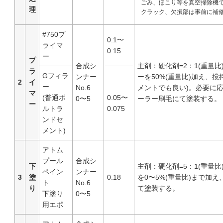
ごみ、ほこり等を真空掃除機
理
クラック、欠損部は事前に補
#750プ
0.1〜
ライマ
0.15
ー
プ
合成シ
主剤：硬化剤=2：1(重量
ラ
Gフィラ
ンナー
ーを50%(重量比)加え、
2
イ
ー
No.6
メントでも良い)。必要に応
マ
(普通ポ
0.05〜
0〜5
ーラー刷毛にて塗装する。
ー
ルトラ
0.075
ンドセ
メント)
アトム
プール
合成シ
下
主剤：硬化剤=5：1(重量比
ペイン
ンナー
3
塗
0.18
を0〜5%(重量比)まで加
ト
No.6
り
て塗装する。
下塗り
0〜5
用エポ