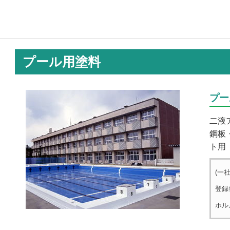
プール用塗料
プー
二液
鋼板
ト用
(一
登録
ホル