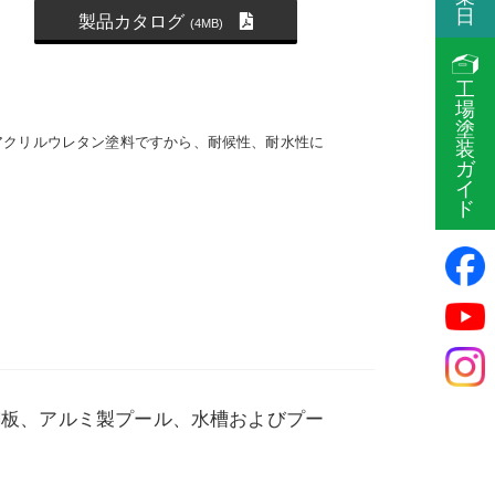
日
製品カタログ
(4MB)
工
場
塗
アクリルウレタン塗料ですから、耐候性、耐水性に
装
ガ
イ
ド
鋼板、アルミ製プール、水槽およびプー