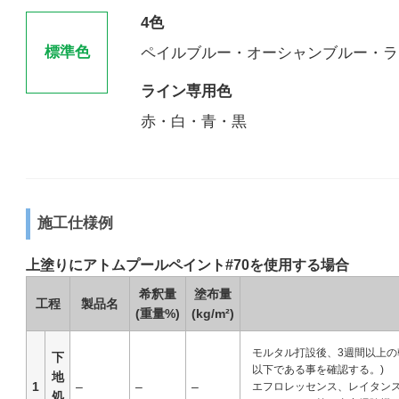
4色
標準色
ペイルブルー・オーシャンブルー・ラ
ライン専用色
赤・白・青・黒
施工仕様例
上塗りにアトムプールペイント#70を使用する場合
希釈量
塗布量
工程
製品名
(重量%)
(kg/m²)
モルタル打設後、3週間以上の乾
下
以下である事を確認する。)
地
1
–
–
–
エフロレッセンス、レイタン
処