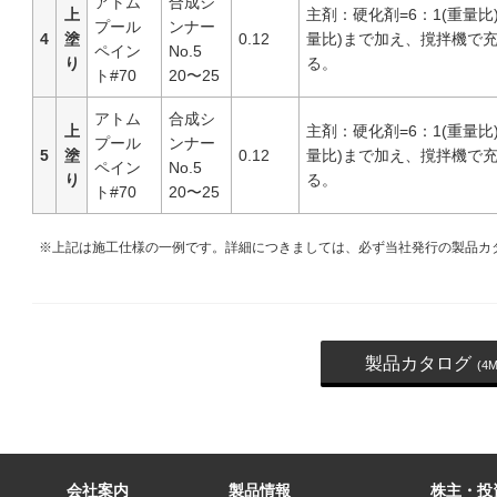
アトム
合成シ
上
主剤：硬化剤=6：1(重量比)
プール
ンナー
4
塗
0.12
量比)まで加え、撹拌機で
ペイン
No.5
り
る。
ト#70
20〜25
アトム
合成シ
上
主剤：硬化剤=6：1(重量比)
プール
ンナー
5
塗
0.12
量比)まで加え、撹拌機で
ペイン
No.5
り
る。
ト#70
20〜25
※上記は施工仕様の一例です。詳細につきましては、必ず当社発行の製品カ
製品カタログ
(4M
会社案内
製品情報
株主・投