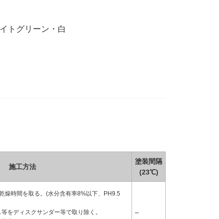
イトグリーン・白
塗装間隔
施工方法
(23℃)
燥時間を取る。(水分含有率8%以下、PH9.5
–
ス等をディスクサンダー等で取り除く。