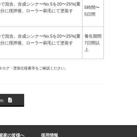
で混合。合成シンナーNo.5を20〜25%(重
5時間〜
充分に撹拌後、ローラー刷毛にて塗装す
5日間
で混合。合成シンナーNo.5を20〜25%(重
養生期間
充分に撹拌後、ローラー刷毛にて塗装す
7日間以
上
タログ・塗装仕様書等をご確認ください。
B)
資家の皆様へ
採用情報