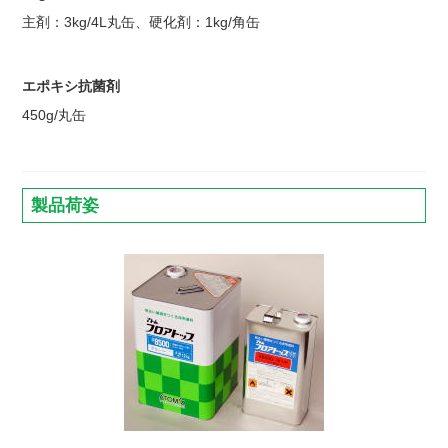
主剤：3kg/4L丸缶、硬化剤：1kg/角缶
エポキシ抗菌剤
450g/丸缶
製品荷姿