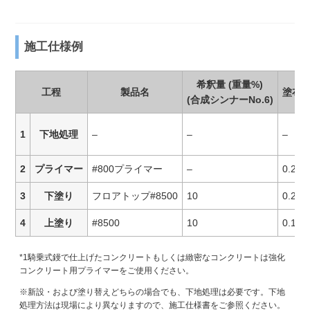
施工仕様例
希釈量 (重量%)
工程
製品名
塗布量(
(合成シンナーNo.6)
1
下地処理
–
–
–
2
プライマー
#800プライマー
–
0.2
3
下塗り
フロアトップ#8500
10
0.2
4
上塗り
#8500
10
0.15
*1騎乗式鏝で仕上げたコンクリートもしくは緻密なコンクリートは強化
コンクリート用プライマーをご使用ください。
※新設・および塗り替えどちらの場合でも、下地処理は必要です。下地
処理方法は現場により異なりますので、施工仕様書をご参照ください。