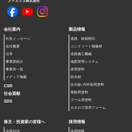
会社案内
製品情報
社長メッセージ
道路、路面標示
会社概要
コンクリート補修材
沿革
道路施工機械
事業部紹介
地図管理システム
事業所一覧
床用塗料
メディア掲載
防水材
区分線､内外装用塗料
CSR
屋根用塗料
社会貢献
プール用塗料
SDS
カタログ請求フォーム
株主・投資家の皆様へ
採用情報
決算短信
採用情報