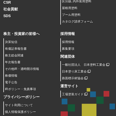
区分線､内外装用塗料
CSR
屋根用塗料
社会貢献
プール用塗料
SDS
カタログ請求フォーム
株主・投資家の皆様へ
採用情報
決算短信
採用情報
有価証券報告書
募集要項
株主総会関連
関連団体
年次報告書
一般社団法人 日本塗料工業会
その他IR・適時開示情報
日本塗り床工業会
株価情報
路面標示材協会
電子公告
運営サイト
IRポリシー・免責事項
工場塗装ガイド
プライバシーポリシー
サイト利用について
個人情報保護ポリシー