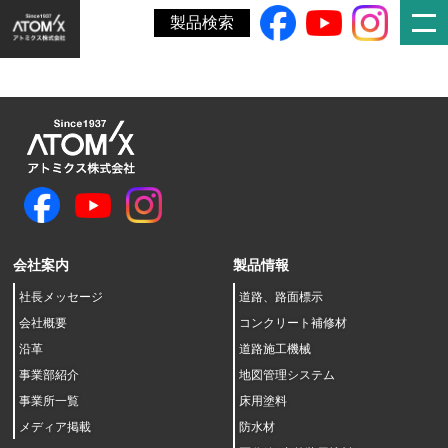
ホーム
»
2021年3月期第1四半期決算短信〔日本基準〕（連結）
製品検索
会社案内
製品情報
社長メッセージ
道路、路面標示
会社概要
コンクリート補修材
沿革
道路施工機械
事業部紹介
地図管理システム
事業所一覧
床用塗料
メディア掲載
防水材