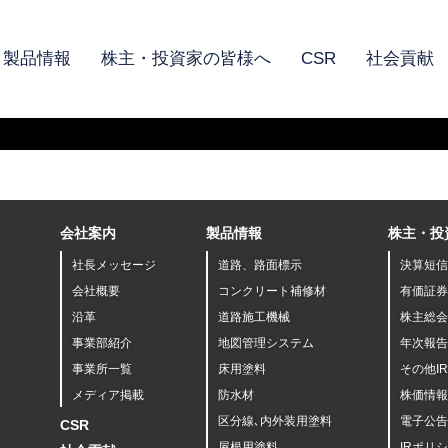
製品情報
株主・投資家の皆様へ
CSR
社会貢献
会社案内
製品情報
株主・投
社長メッセージ
道路、路面標示
決算短信
会社概要
コンクリート補修材
有価証券
沿革
道路施工機械
株主総会
事業部紹介
地図管理システム
年次報告
事業所一覧
床用塗料
その他I
メディア掲載
防水材
株価情報
区分線､内外装用塗料
電子公告
CSR
屋根用塗料
IRポリ