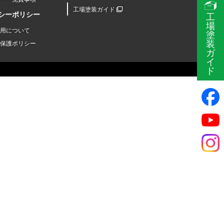
工場塗装ガイド
シーポリシー
工
場
用について
塗
装
保護ポリシー
ガ
イ
ド