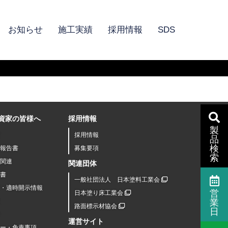
お知らせ
施工実績
採用情報
SDS
資家の皆様へ
採用情報
製
採用情報
品
検
報告書
募集要項
索
関連
関連団体
書
一般社団法人 日本塗料工業会
R・適時開示情報
営
日本塗り床工業会
業
路面標示材協会
日
運営サイト
シー・免責事項