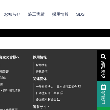
お知らせ
施工実績
採用情報
SDS
資家の皆様へ
採用情報
製
採用情報
品
検
報告書
募集要項
索
関連
関連団体
書
一般社団法人 日本塗料工業会
R・適時開示情報
営
日本塗り床工業会
業
路面標示材協会
日
運営サイト
シー・免責事項