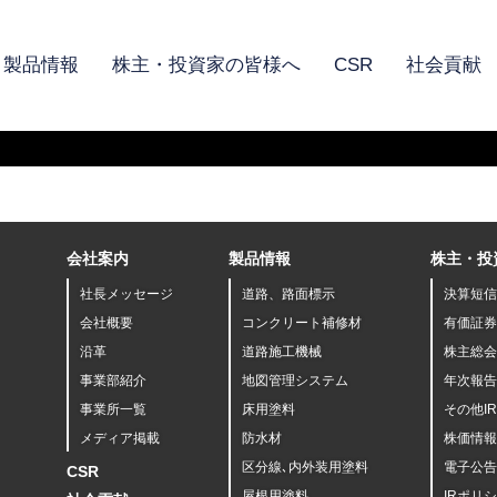
製品情報
株主・投資家の皆様へ
CSR
社会貢献
会社案内
製品情報
株主・投
社長メッセージ
道路、路面標示
決算短信
会社概要
コンクリート補修材
有価証券
沿革
道路施工機械
株主総会
事業部紹介
地図管理システム
年次報告
事業所一覧
床用塗料
その他I
メディア掲載
防水材
株価情報
区分線､内外装用塗料
電子公告
CSR
屋根用塗料
IRポリ