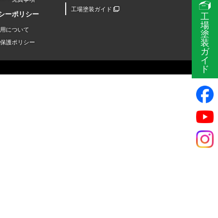
工場塗装ガイド
シーポリシー
工
場
用について
塗
装
保護ポリシー
ガ
イ
ド