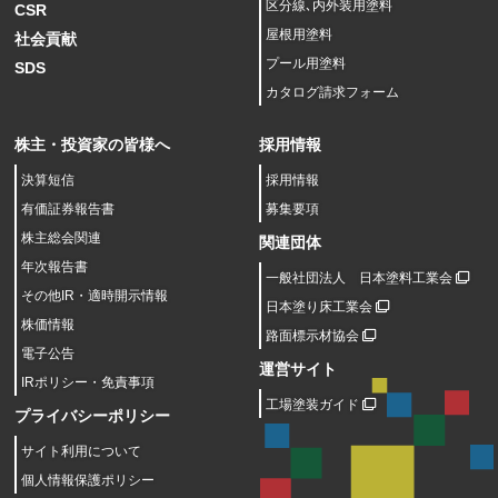
区分線､内外装用塗料
CSR
屋根用塗料
社会貢献
プール用塗料
SDS
カタログ請求フォーム
株主・投資家の皆様へ
採用情報
決算短信
採用情報
有価証券報告書
募集要項
株主総会関連
関連団体
年次報告書
一般社団法人 日本塗料工業会
その他IR・適時開示情報
日本塗り床工業会
株価情報
路面標示材協会
電子公告
運営サイト
IRポリシー・免責事項
工場塗装ガイド
プライバシーポリシー
サイト利用について
個人情報保護ポリシー