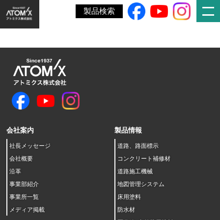
ホーム
»
有価証券報告書
製品検索
会社案内
製品情報
社長メッセージ
道路、路面標示
会社概要
コンクリート補修材
沿革
道路施工機械
事業部紹介
地図管理システム
事業所一覧
床用塗料
メディア掲載
防水材