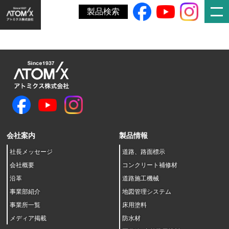
ホーム
»
役員の異動（内定）に関するお知らせ
製品検索
会社案内
製品情報
社長メッセージ
道路、路面標示
会社概要
コンクリート補修材
沿革
道路施工機械
事業部紹介
地図管理システム
事業所一覧
床用塗料
メディア掲載
防水材