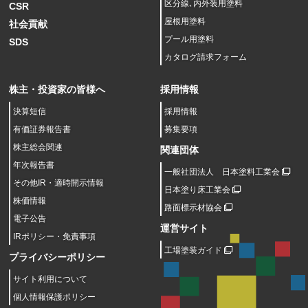
区分線､内外装用塗料
CSR
屋根用塗料
社会貢献
プール用塗料
SDS
カタログ請求フォーム
株主・投資家の皆様へ
採用情報
決算短信
採用情報
有価証券報告書
募集要項
株主総会関連
関連団体
年次報告書
一般社団法人 日本塗料工業会
その他IR・適時開示情報
日本塗り床工業会
株価情報
路面標示材協会
電子公告
運営サイト
IRポリシー・免責事項
工場塗装ガイド
プライバシーポリシー
サイト利用について
個人情報保護ポリシー