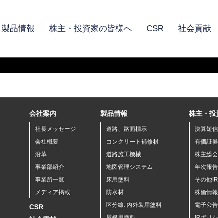
製品情報
株主・投資家の皆様へ
CSR
社会貢献
会社案内
製品情報
株主・投
社長メッセージ
道路、路面標示
決算短信
会社概要
コンクリート補修材
有価証券
沿革
道路施工機械
株主総会
事業部紹介
地図管理システム
年次報告
事業所一覧
床用塗料
その他I
メディア掲載
防水材
株価情報
区分線､内外装用塗料
電子公告
CSR
屋根用塗料
IRポリ