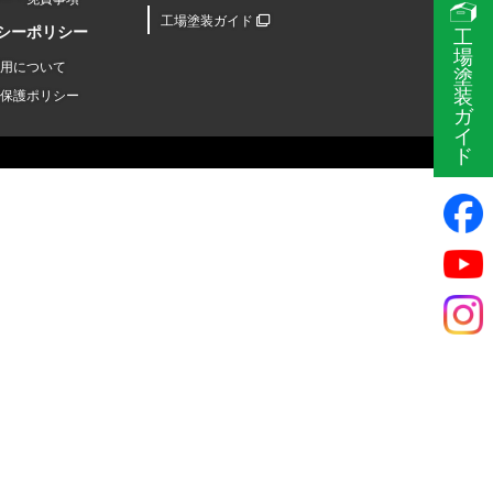
工場塗装ガイド
シーポリシー
工
場
用について
塗
装
保護ポリシー
ガ
イ
ド