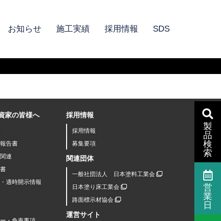
お知らせ
施工実績
採用情報
SDS
資家の皆様へ
採用情報
製
採用情報
品
検
報告書
募集要項
索
関連
関連団体
書
一般社団法人 日本塗料工業会
R・適時開示情報
営
日本塗り床工業会
業
路面標示材協会
日
運営サイト
シー・免責事項