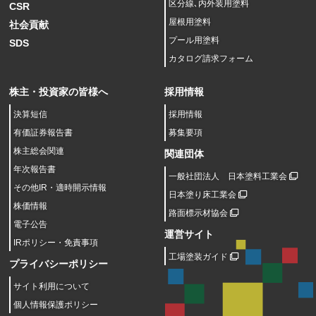
区分線､内外装用塗料
CSR
屋根用塗料
社会貢献
プール用塗料
SDS
カタログ請求フォーム
株主・投資家の皆様へ
採用情報
決算短信
採用情報
有価証券報告書
募集要項
株主総会関連
関連団体
年次報告書
一般社団法人 日本塗料工業会
その他IR・適時開示情報
日本塗り床工業会
株価情報
路面標示材協会
電子公告
運営サイト
IRポリシー・免責事項
工場塗装ガイド
プライバシーポリシー
サイト利用について
個人情報保護ポリシー