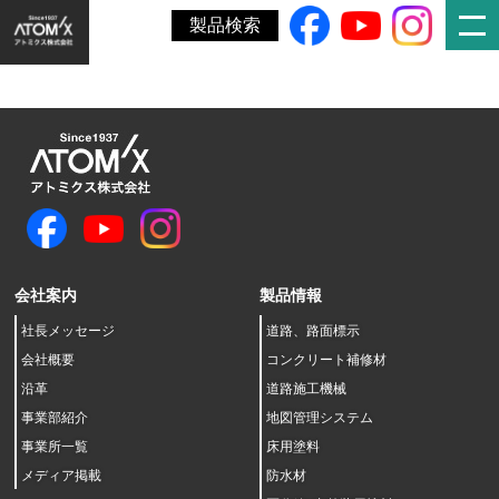
ホーム
»
定時株主総会決議ご通知
製品検索
会社案内
製品情報
社長メッセージ
道路、路面標示
会社概要
コンクリート補修材
沿革
道路施工機械
事業部紹介
地図管理システム
事業所一覧
床用塗料
メディア掲載
防水材