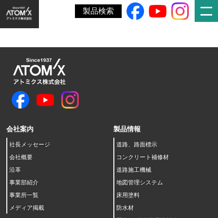
ホーム
»
執行役員制度の導入に関するお知らせ
製品検索
会社案内
製品情報
社長メッセージ
道路、路面標示
会社概要
コンクリート補修材
沿革
道路施工機械
事業部紹介
地図管理システム
事業所一覧
床用塗料
メディア掲載
防水材