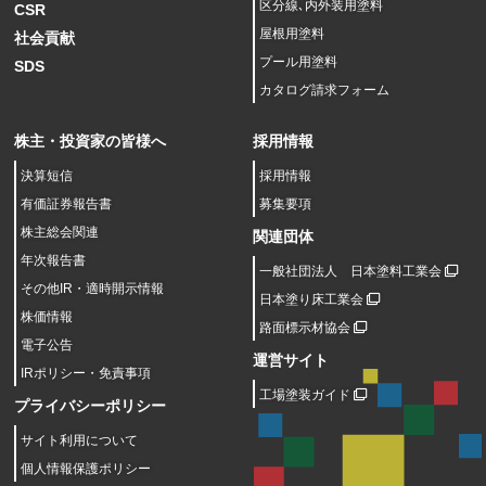
区分線､内外装用塗料
CSR
屋根用塗料
社会貢献
プール用塗料
SDS
カタログ請求フォーム
株主・投資家の皆様へ
採用情報
決算短信
採用情報
有価証券報告書
募集要項
株主総会関連
関連団体
年次報告書
一般社団法人 日本塗料工業会
その他IR・適時開示情報
日本塗り床工業会
株価情報
路面標示材協会
電子公告
運営サイト
IRポリシー・免責事項
工場塗装ガイド
プライバシーポリシー
サイト利用について
個人情報保護ポリシー