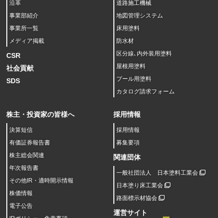
沿革
道路施工機械
事業部紹介
地図管理システム
事業所一覧
床用塗料
メディア掲載
防水材
区分線､内外装用塗料
CSR
屋根用塗料
社会貢献
プール用塗料
SDS
カタログ請求フォーム
株主・投資家の皆様へ
採用情報
決算短信
採用情報
有価証券報告書
募集要項
株主総会関連
関連団体
年次報告書
一般社団法人 日本塗料工業会
その他IR・適時開示情報
日本塗り床工業会
株価情報
路面標示材協会
電子公告
運営サイト