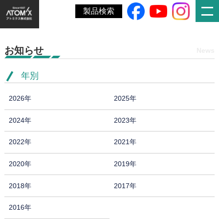
ホーム
»
動画
»
施設の案内、駐車場のエリア分け
製品検索
お知らせ
News
年別
2026年
2025年
2024年
2023年
2022年
2021年
2020年
2019年
2018年
2017年
2016年