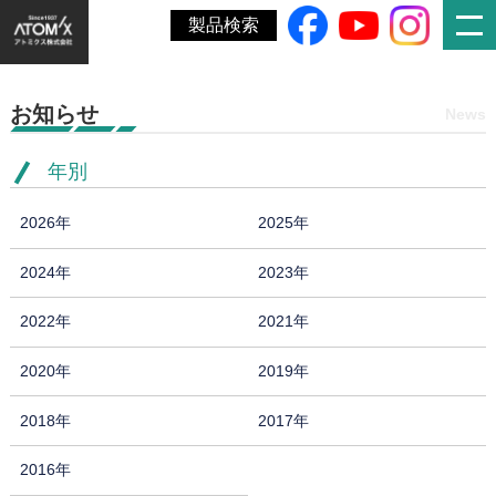
ホーム
»
動画
»
中之条ビエンナーレワークショップ「色＋」
製品検索
お知らせ
News
年別
2026年
2025年
2024年
2023年
2022年
2021年
2020年
2019年
2018年
2017年
2016年