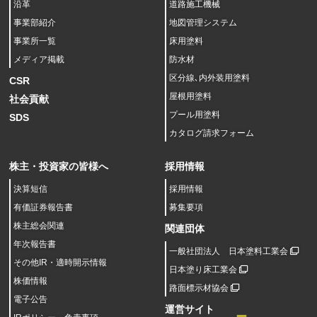
沿革
道路施工機械
事業部紹介
地図管理システム
事業所一覧
床用塗料
メディア掲載
防水材
区分線､内外装用塗料
CSR
屋根用塗料
社会貢献
プール用塗料
SDS
カタログ請求フォーム
株主・投資家の皆様へ
採用情報
決算短信
採用情報
有価証券報告書
募集要項
株主総会関連
関連団体
年次報告書
一般社団法人 日本塗料工業会
その他IR・適時開示情報
日本塗り床工業会
株価情報
路面標示材協会
電子公告
運営サイト