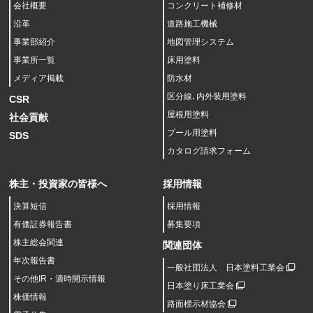
会社概要
コンクリート補修材
沿革
道路施工機械
事業部紹介
地図管理システム
事業所一覧
床用塗料
メディア掲載
防水材
区分線､内外装用塗料
CSR
屋根用塗料
社会貢献
プール用塗料
SDS
カタログ請求フォーム
株主・投資家の皆様へ
採用情報
決算短信
採用情報
有価証券報告書
募集要項
株主総会関連
関連団体
年次報告書
一般社団法人 日本塗料工業会
その他IR・適時開示情報
日本塗り床工業会
株価情報
路面標示材協会