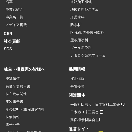
沿革
道路施工機械
事業部紹介
地図管理システム
事業所一覧
床用塗料
メディア掲載
防水材
区分線､内外装用塗料
CSR
屋根用塗料
社会貢献
プール用塗料
SDS
カタログ請求フォーム
株主・投資家の皆様へ
採用情報
決算短信
採用情報
有価証券報告書
募集要項
株主総会関連
関連団体
年次報告書
一般社団法人 日本塗料工業会
その他IR・適時開示情報
日本塗り床工業会
株価情報
路面標示材協会
電子公告
運営サイト