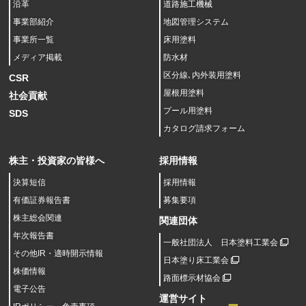
沿革
道路施工機械
事業部紹介
地図管理システム
事業所一覧
床用塗料
メディア掲載
防水材
区分線､内外装用塗料
CSR
屋根用塗料
社会貢献
プール用塗料
SDS
カタログ請求フォーム
株主・投資家の皆様へ
採用情報
決算短信
採用情報
有価証券報告書
募集要項
株主総会関連
関連団体
年次報告書
一般社団法人 日本塗料工業会
その他IR・適時開示情報
日本塗り床工業会
株価情報
路面標示材協会
電子公告
運営サイト