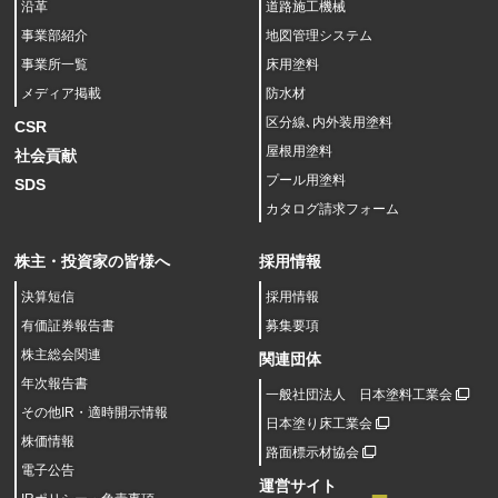
沿革
道路施工機械
事業部紹介
地図管理システム
事業所一覧
床用塗料
メディア掲載
防水材
区分線､内外装用塗料
CSR
屋根用塗料
社会貢献
プール用塗料
SDS
カタログ請求フォーム
株主・投資家の皆様へ
採用情報
決算短信
採用情報
有価証券報告書
募集要項
株主総会関連
関連団体
年次報告書
一般社団法人 日本塗料工業会
その他IR・適時開示情報
日本塗り床工業会
株価情報
路面標示材協会
電子公告
運営サイト