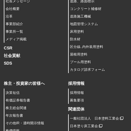
社長メッセージ
道路、路面標示
会社概要
コンクリート補修材
沿革
道路施工機械
事業部紹介
地図管理システム
事業所一覧
床用塗料
メディア掲載
防水材
区分線､内外装用塗料
CSR
屋根用塗料
社会貢献
プール用塗料
SDS
カタログ請求フォーム
株主・投資家の皆様へ
採用情報
決算短信
採用情報
有価証券報告書
募集要項
株主総会関連
関連団体
年次報告書
一般社団法人 日本塗料工業会
その他IR・適時開示情報
日本塗り床工業会
株価情報