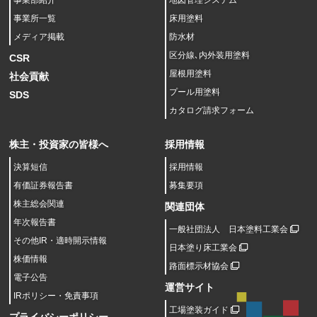
事業部紹介
地図管理システム
事業所一覧
床用塗料
メディア掲載
防水材
区分線､内外装用塗料
CSR
屋根用塗料
社会貢献
プール用塗料
SDS
カタログ請求フォーム
株主・投資家の皆様へ
採用情報
決算短信
採用情報
有価証券報告書
募集要項
株主総会関連
関連団体
年次報告書
一般社団法人 日本塗料工業会
その他IR・適時開示情報
日本塗り床工業会
株価情報
路面標示材協会
電子公告
運営サイト
IRポリシー・免責事項
工場塗装ガイド
プライバシーポリシー