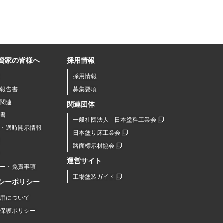
資家の皆様へ
採用情報
採用情報
報告書
募集要項
関連
関連団体
書
一般社団法人 日本塗料工業会
R・適時開示情報
日本塗り床工業会
路面標示材協会
運営サイト
シー・免責事項
工場塗装ガイド
シーポリシー
用について
保護ポリシー