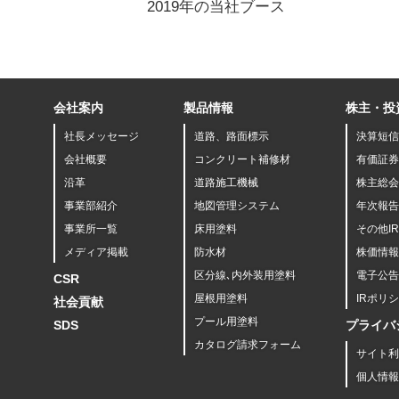
2019年の当社ブース
会社案内
製品情報
株主・投
社長メッセージ
道路、路面標示
決算短信
会社概要
コンクリート補修材
有価証券
沿革
道路施工機械
株主総会
事業部紹介
地図管理システム
年次報告
事業所一覧
床用塗料
その他I
メディア掲載
防水材
株価情報
区分線､内外装用塗料
電子公告
CSR
屋根用塗料
IRポリ
社会貢献
プール用塗料
SDS
プライバ
カタログ請求フォーム
サイト利
個人情報