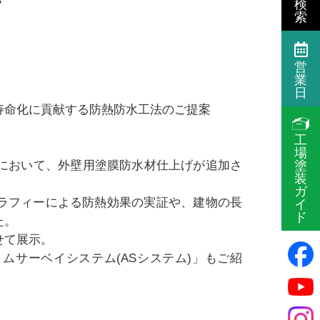
検
索
営
業
日
寿命化に貢献する防熱防水工法のご提案
工
場
塗
事において、外壁用塗膜防水材仕上げが追加さ
装
ガ
ラフィーによる防熱効果の実証や、建物の長
イ
ド
た。
せて展示。
ムサーベイシステム(ASシステム)」もご紹