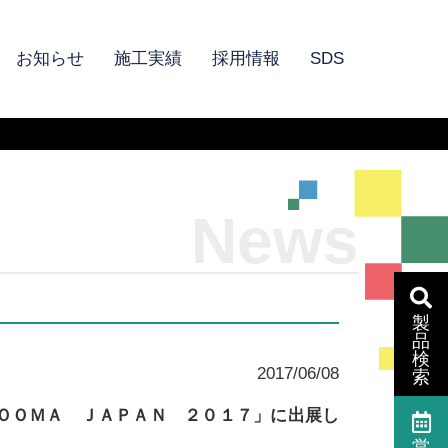
お知らせ
施工実績
採用情報
SDS
News
製
品
検
2017/06/08
索
ＯＯＭＡ ＪＡＰＡＮ ２０１７」に出展し
営