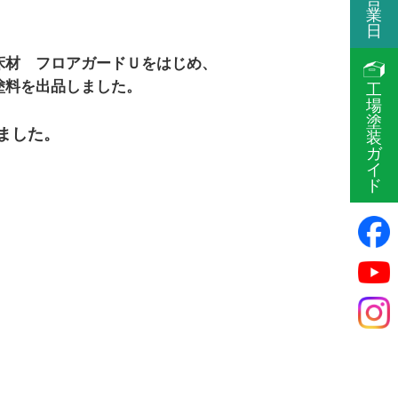
業
日
床材 フロアガードＵをはじめ、
塗料を出品しました。
工
場
塗
ました。
装
ガ
イ
ド