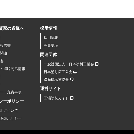
資家の皆様へ
採用情報
採用情報
報告書
募集要項
関連
関連団体
書
一般社団法人 日本塗料工業会
R・適時開示情報
日本塗り床工業会
路面標示材協会
運営サイト
シー・免責事項
工場塗装ガイド
シーポリシー
用について
保護ポリシー