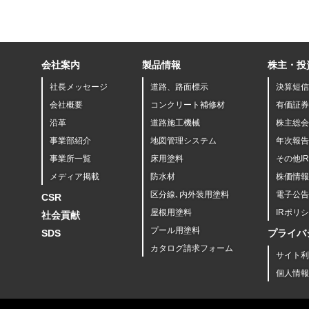
会社案内
製品情報
株主・投
社長メッセージ
道路、路面標示
決算短信
会社概要
コンクリート補修材
有価証券
沿革
道路施工機械
株主総会
事業部紹介
地図管理システム
年次報告
事業所一覧
床用塗料
その他I
メディア掲載
防水材
株価情報
区分線､内外装用塗料
電子公告
CSR
屋根用塗料
IRポリ
社会貢献
プール用塗料
SDS
プライバ
カタログ請求フォーム
サイト利
個人情報