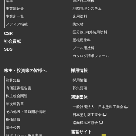
沿革
道路施工機械
事業部紹介
地図管理システム
事業所一覧
床用塗料
メディア掲載
防水材
区分線､内外装用塗料
CSR
屋根用塗料
社会貢献
プール用塗料
SDS
カタログ請求フォーム
株主・投資家の皆様へ
採用情報
決算短信
採用情報
有価証券報告書
募集要項
株主総会関連
関連団体
年次報告書
一般社団法人 日本塗料工業会
その他IR・適時開示情報
日本塗り床工業会
株価情報
路面標示材協会
電子公告
運営サイト
IRポリシー・免責事項