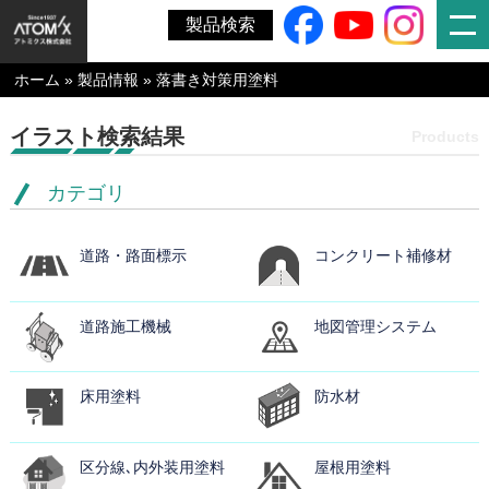
製品検索
ホーム
»
製品情報
»
落書き対策用塗料
イラスト検索結果
Products
カテゴリ
道路・路面標示
コンクリート補修材
道路施工機械
地図管理システム
床用塗料
防水材
区分線､内外装用塗料
屋根用塗料