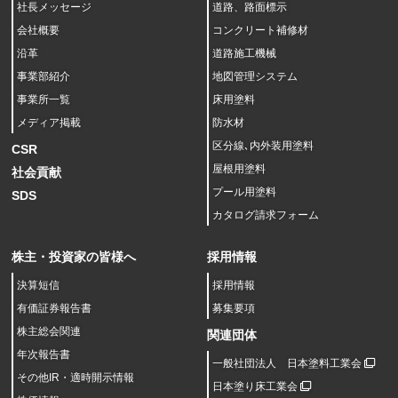
社長メッセージ
道路、路面標示
会社概要
コンクリート補修材
沿革
道路施工機械
事業部紹介
地図管理システム
事業所一覧
床用塗料
メディア掲載
防水材
区分線､内外装用塗料
CSR
屋根用塗料
社会貢献
プール用塗料
SDS
カタログ請求フォーム
株主・投資家の皆様へ
採用情報
決算短信
採用情報
有価証券報告書
募集要項
株主総会関連
関連団体
年次報告書
一般社団法人 日本塗料工業会
その他IR・適時開示情報
日本塗り床工業会