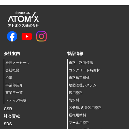
会社案内
製品情報
社長メッセージ
道路、路面標示
会社概要
コンクリート補修材
沿革
道路施工機械
事業部紹介
地図管理システム
事業所一覧
床用塗料
メディア掲載
防水材
区分線､内外装用塗料
CSR
屋根用塗料
社会貢献
プール用塗料
SDS