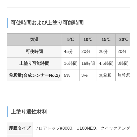
可使時間および上塗り可能時間
気温
5℃
10℃
15℃
20℃
可使時間
45分
20分
20分
20分
上塗り可能時間
16時間
16時間
4.5時間
3時間
希釈量(合成シンナーNo.2)
5%
3%
無希釈
無希釈
上塗り適性材料
厚膜タイプ
フロアトップ#8000、U100NEO、クイックアンダ