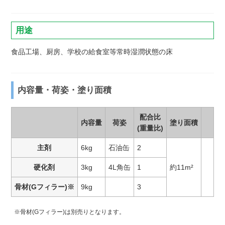
用途
食品工場、厨房、学校の給食室等常時湿潤状態の床
内容量・荷姿・塗り面積
配合比
内容量
荷姿
塗り面積
(重量比)
主剤
6kg
石油缶
2
硬化剤
3kg
4L角缶
1
約11m²
骨材(Gフィラー)※
9kg
3
※骨材(Gフィラー)は別売りとなります。