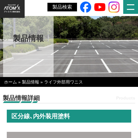
製品検索
製品情報
ホーム
»
製品情報
»
ライフ外部用ワニス
製品情報詳細
Products
区分線､内外装用塗料