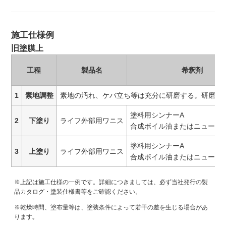
施工仕様例
旧塗膜上
工程
製品名
希釈剤
1
素地調整
素地の汚れ、ケバ立ち等は充分に研磨する。研磨粉
塗料用シンナーA
2
下塗り
ライフ外部用ワニス
合成ボイル油またはニューA
塗料用シンナーA
3
上塗り
ライフ外部用ワニス
合成ボイル油またはニューA
※上記は施工仕様の一例です。詳細につきましては、必ず当社発行の製
品カタログ・塗装仕様書等をご確認ください。
※乾燥時間、塗布量等は、塗装条件によって若干の差を生じる場合があ
ります｡