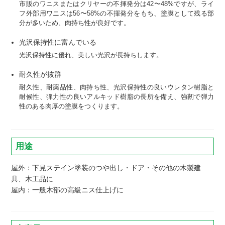
市販のワニスまたはクリヤーの不揮発分は42〜48%ですが、ライ
フ外部用ワニスは56〜58%の不揮発分をもち、塗膜として残る部
分が多いため、肉持ち性が良好です。
光沢保持性に富んでいる
光沢保持性に優れ、美しい光沢が長持ちします。
耐久性が抜群
耐久性、耐薬品性、肉持ち性、光沢保持性の良いウレタン樹脂と
耐候性、弾力性の良いアルキッド樹脂の長所を備え、強靭で弾力
性のある肉厚の塗膜をつくります。
用途
屋外：下見ステイン塗装のつや出し・ドア・その他の木製建
具、木工品に
屋内：一般木部の高級ニス仕上げに