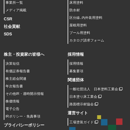
事業所一覧
床用塗料
メディア掲載
防水材
区分線､内外装用塗料
CSR
屋根用塗料
社会貢献
プール用塗料
SDS
カタログ請求フォーム
株主・投資家の皆様へ
採用情報
決算短信
採用情報
有価証券報告書
募集要項
株主総会関連
関連団体
年次報告書
一般社団法人 日本塗料工業会
その他IR・適時開示情報
日本塗り床工業会
株価情報
路面標示材協会
電子公告
運営サイト
IRポリシー・免責事項
工場塗装ガイド
プライバシーポリシー