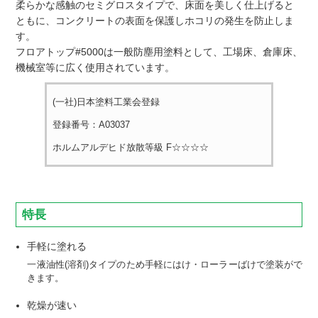
柔らかな感触のセミグロスタイプで、床面を美しく仕上げると
ともに、コンクリートの表面を保護しホコリの発生を防止しま
す。
フロアトップ#5000は一般防塵用塗料として、工場床、倉庫床、
機械室等に広く使用されています。
(一社)日本塗料工業会登録
登録番号：A03037
ホルムアルデヒド放散等級 F☆☆☆☆
特長
手軽に塗れる
一液油性(溶剤)タイプのため手軽にはけ・ローラーばけで塗装がで
きます。
乾燥が速い