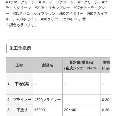
#9サマーグリーン、#10ディープグリーン、#11グリーン、#15
ライムグリーン、#21アメリカングレー、#27ナチュラルグレ
ー、#31スパニッシュブラウン、#50アイボリー、#60スカイブ
ルー、#80ホワイト、#90クリヤー(つや有り)、黄
※調色も承ります。
施工仕様例
希釈量(重量%)
塗布量
工程
製品名
(合成シンナーNo.20)
(Kg/m²)
1
下地処理
–
–
–
2
プライマー
#800プライマー
–
0.20
3
下塗り
#5000
30〜40
0.20