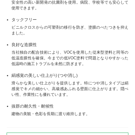
安全性の高い新開発の抗菌剤を使用。病院、学校等でも安心して
使用できます。
タックフリー
ビニルクロスからの可塑剤の移行を防ぎ、塗膜のべたつきを抑え
ました。
良好な造膜性
当社独自の配合技術により、VOCを使用した従来型塗料と同等の
低温造膜性を確保。今までの低VOC塗料で問題となりやすかった
低温時の施工トラブルを未然に防ぎます。
絹感覚の美しい仕上がり(つや消し)
滑らかな美しい仕上がりを提供します。特につや消しタイプは絹
感覚でキメの細かい、高級感あふれる壁面に仕上がります。隠ぺ
い性、作業性にも優れています。
抜群の耐久性・耐候性
建物の美観・色彩を長期に渡り維持します。