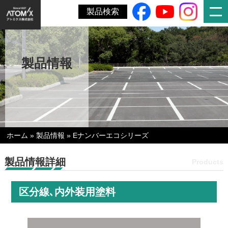
製品検索
製品情報
ホーム
»
製品情報
»
Eナンバーエコシリーズ
製品情報詳細
Products
区分線､内外装用塗料