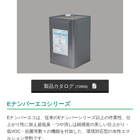
製品カタログ
(728KB)
Eナンバーエコシリーズ
Eナンバーエコは、従来のEナンバーシリーズ以上の作業性、仕
上がり性に加え超低臭・つや消しは絹感覚の美しい仕上がり・
低VOC・抗菌等数々の機能を付加した、環境対応型の水性エマ
ルション塗料です。