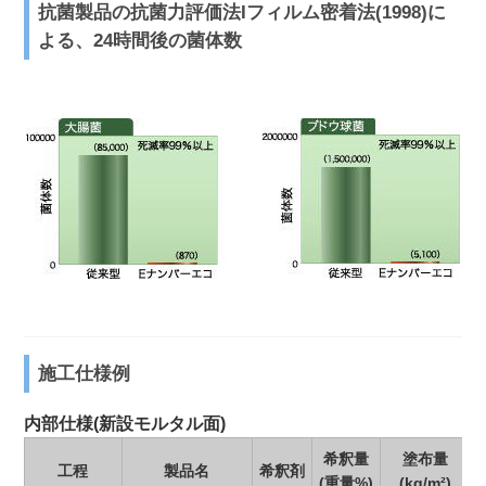
抗菌製品の抗菌力評価法Iフィルム密着法(1998)に
よる、24時間後の菌体数
施工仕様例
内部仕様(新設モルタル面)
希釈量
塗布量
工程
製品名
希釈剤
(重量%)
(kg/m²)