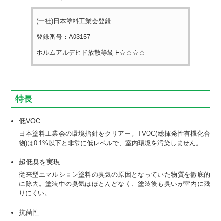
(一社)日本塗料工業会登録
登録番号：A03157
ホルムアルデヒド放散等級 F☆☆☆☆
特長
低VOC
日本塗料工業会の環境指針をクリアー。TVOC(総揮発性有機化合
物)は0.1%以下と非常に低レベルで、室内環境を汚染しません。
超低臭を実現
従来型エマルション塗料の臭気の原因となっていた物質を徹底的
に除去。塗装中の臭気はほとんどなく、塗装後も臭いが室内に残
りにくい。
抗菌性