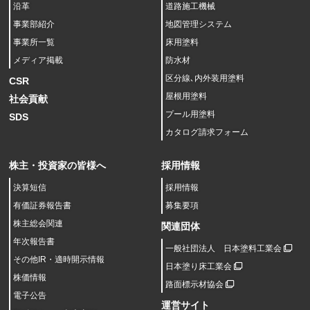
沿革
道路施工機械
事業部紹介
地図管理システム
事業所一覧
床用塗料
メディア掲載
防水材
区分線､内外装用塗料
CSR
屋根用塗料
社会貢献
プール用塗料
SDS
カタログ請求フォーム
株主・投資家の皆様へ
採用情報
決算短信
採用情報
有価証券報告書
募集要項
株主総会関連
関連団体
年次報告書
一般社団法人 日本塗料工業会
その他IR・適時開示情報
日本塗り床工業会
株価情報
路面標示材協会
電子公告
運営サイト