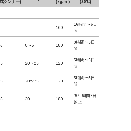
合成シンナー)
(kg/m²)
(20℃)
16時間〜5日
–
160
間
8時間〜5日
.6
0〜5
180
間
5時間〜5日
.5
20〜25
120
間
5時間〜5日
.5
20〜25
120
間
養生期間7日
.5
20
180
以上