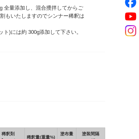
し1kg 全量添加し、混合攪拌してからご
役割もいたしますのでシンナー稀釈は
セット)には約 300g添加して下さい。
稀釈剤
塗布量
塗装間隔
稀釈量(重量%)