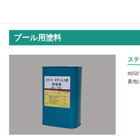
プール用塗料
ステ
#6
素地