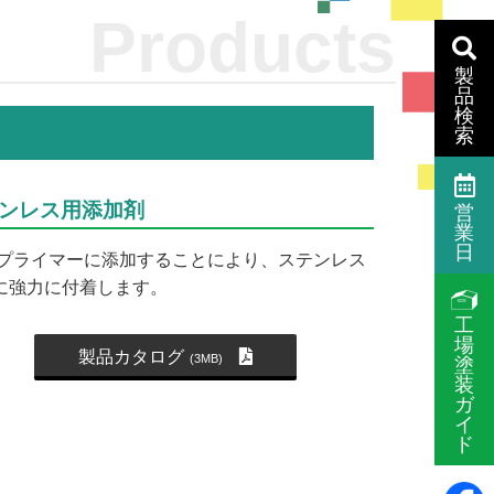
Products
製
品
検
索
ンレス用添加剤
営
業
日
50プライマーに添加することにより、ステンレス
に強力に付着します。
工
場
製品カタログ
(3MB)
塗
装
ガ
イ
ド