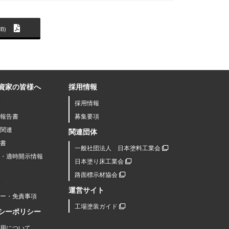
B)
資家の皆様へ
採用情報
採用情報
報告書
募集要項
関連
関連団体
書
一般社団法人 日本塗料工業会
R・適時開示情報
日本塗り床工業会
路面標示材協会
運営サイト
シー・免責事項
工場塗装ガイド
シーポリシー
用について