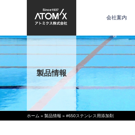
会社案内
製品情報
ホーム
»
製品情報
»
#650ステンレス用添加剤