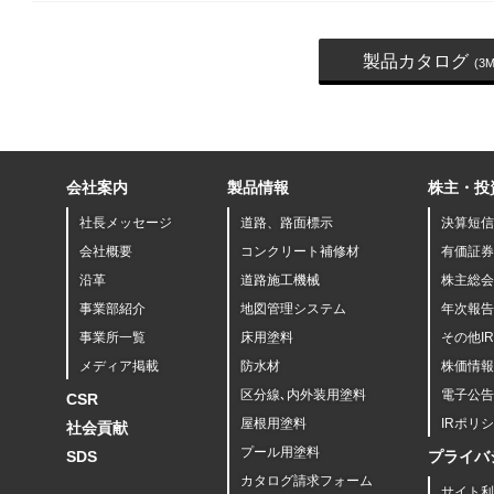
製品カタログ
(3M
会社案内
製品情報
株主・投
社長メッセージ
道路、路面標示
決算短信
会社概要
コンクリート補修材
有価証券
沿革
道路施工機械
株主総会
事業部紹介
地図管理システム
年次報告
事業所一覧
床用塗料
その他I
メディア掲載
防水材
株価情報
区分線､内外装用塗料
電子公告
CSR
屋根用塗料
IRポリ
社会貢献
プール用塗料
SDS
プライバ
カタログ請求フォーム
サイト利