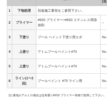
(
1
下地処理
別途施工要領をご参照下さい。
#650 プライマー+#650 ステンレス用添
2
プライマー
–
加剤
3
下塗り
プール ペイント下塗り用エポ
No
4
上塗り
アトムプールペイント#70
No
5
上塗り
アトムプールペイント#70
No
ライン(1〜2
6
プールペイント #70 ライン用
No
回)
注) 素地がアルミの場合は従来通り#650 プライマー単独で使用して下さい。