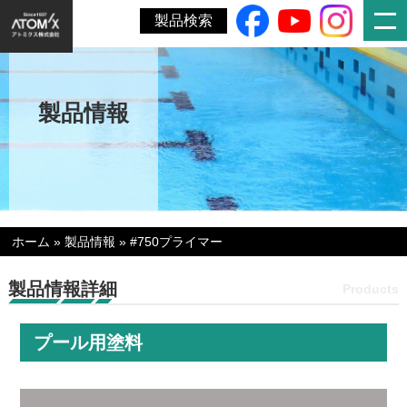
製品検索
製品情報
ホーム
»
製品情報
»
#750プライマー
製品情報詳細
Products
プール用塗料