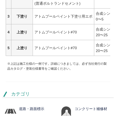
(普通ポルトランドセメント)
合成シンナー
3
下塗り
アトムプールペイント下塗り用エポ
0〜5
合成シンナー
4
上塗り
アトムプールペイント#70
20〜25
合成シンナー
5
上塗り
アトムプールペイント#70
20〜25
※上記は施工仕様の一例です。詳細につきましては、必ず当社発行の製
品カタログ・塗装仕様書等をご確認ください。
カテゴリ
道路・路面標示
コンクリート補修材