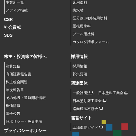
事業所一覧
床用塗料
メディア掲載
防水材
区分線､内外装用塗料
CSR
屋根用塗料
社会貢献
プール用塗料
SDS
カタログ請求フォーム
株主・投資家の皆様へ
採用情報
決算短信
採用情報
有価証券報告書
募集要項
株主総会関連
関連団体
年次報告書
一般社団法人 日本塗料工業会
その他IR・適時開示情報
日本塗り床工業会
株価情報
路面標示材協会
電子公告
運営サイト
IRポリシー・免責事項
工場塗装ガイド
プライバシーポリシー