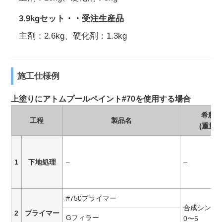
3.9kgセット・・受注生産品
主剤：2.6kg、硬化剤：1.3kg
施工仕様例
上塗りにアトムプールペイント#70を使用する場合
希釈量
工程
製品名
(重量%
1
下地処理
–
–
#750プライマー
合成シンナー
2
プライマー
Gフィラー
0〜5