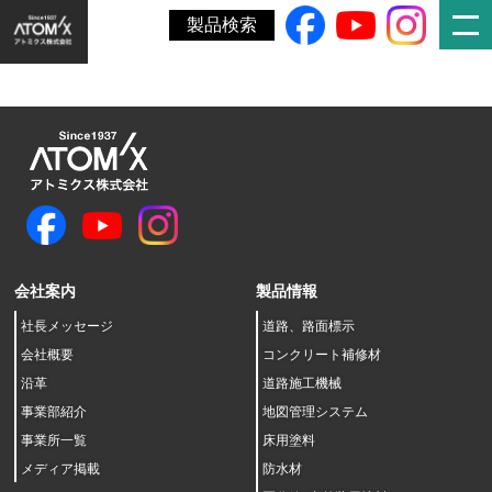
ホーム
»
年次報告書
製品検索
会社案内
製品情報
社長メッセージ
道路、路面標示
会社概要
コンクリート補修材
沿革
道路施工機械
事業部紹介
地図管理システム
事業所一覧
床用塗料
メディア掲載
防水材