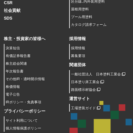
区分線､内外装用塗料
CSR
屋根用塗料
社会貢献
プール用塗料
SDS
カタログ請求フォーム
株主・投資家の皆様へ
採用情報
決算短信
採用情報
有価証券報告書
募集要項
株主総会関連
関連団体
年次報告書
一般社団法人 日本塗料工業会
その他IR・適時開示情報
日本塗り床工業会
株価情報
路面標示材協会
電子公告
運営サイト
IRポリシー・免責事項
工場塗装ガイド
プライバシーポリシー
サイト利用について
個人情報保護ポリシー