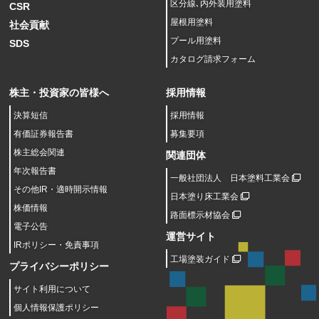
区分線､内外装用塗料
CSR
屋根用塗料
社会貢献
プール用塗料
SDS
カタログ請求フォーム
株主・投資家の皆様へ
採用情報
決算短信
採用情報
有価証券報告書
募集要項
株主総会関連
関連団体
年次報告書
一般社団法人 日本塗料工業会
その他IR・適時開示情報
日本塗り床工業会
株価情報
路面標示材協会
電子公告
運営サイト
IRポリシー・免責事項
工場塗装ガイド
プライバシーポリシー
サイト利用について
個人情報保護ポリシー