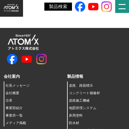
ホーム
»
第１四半期報告書
製品検索
会社案内
製品情報
社長メッセージ
道路、路面標示
会社概要
コンクリート補修材
沿革
道路施工機械
事業部紹介
地図管理システム
事業所一覧
床用塗料
メディア掲載
防水材