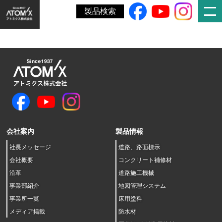
ホーム
»
年次報告書
製品検索
会社案内
製品情報
社長メッセージ
道路、路面標示
会社概要
コンクリート補修材
沿革
道路施工機械
事業部紹介
地図管理システム
事業所一覧
床用塗料
メディア掲載
防水材