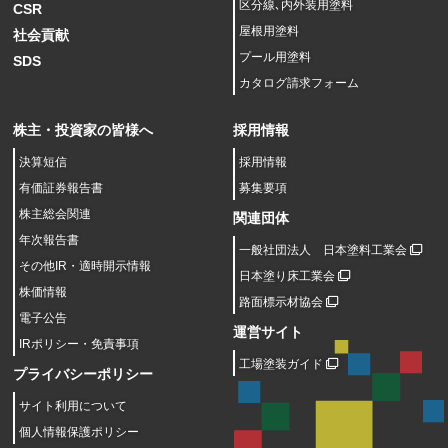
区分線､内外装用塗料
CSR
屋根用塗料
社会貢献
プール用塗料
SDS
カタログ請求フォーム
株主・投資家の皆様へ
採用情報
決算短信
採用情報
有価証券報告書
募集要項
株主総会関連
関連団体
年次報告書
一般社団法人 日本塗料工業会
その他IR・適時開示情報
日本塗り床工業会
株価情報
路面標示材協会
電子公告
運営サイト
IRポリシー・免責事項
工場塗装ガイド
プライバシーポリシー
サイト利用について
個人情報保護ポリシー