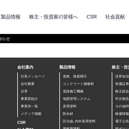
製品情報
株主・投資家の皆様へ
CSR
社会貢献
知らせ
会社案内
製品情報
株主・投
社長メッセージ
道路、路面標示
決算短信
会社概要
コンクリート補修材
有価証券
沿革
道路施工機械
株主総会
事業部紹介
地図管理システム
年次報告
事業所一覧
床用塗料
その他I
メディア掲載
防水材
株価情報
区分線､内外装用塗料
電子公告
CSR
屋根用塗料
IRポリ