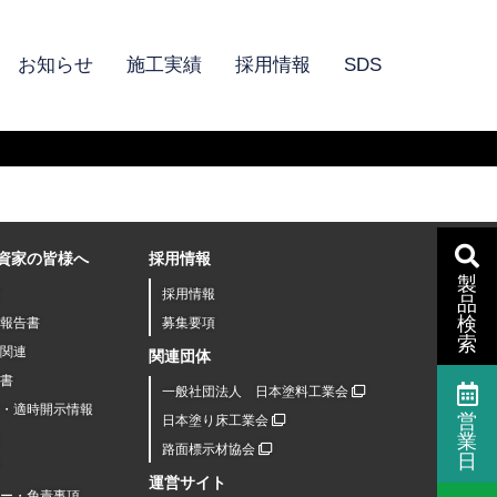
お知らせ
施工実績
採用情報
SDS
資家の皆様へ
採用情報
製
採用情報
品
検
報告書
募集要項
索
関連
関連団体
書
一般社団法人 日本塗料工業会
R・適時開示情報
営
日本塗り床工業会
業
路面標示材協会
日
運営サイト
シー・免責事項