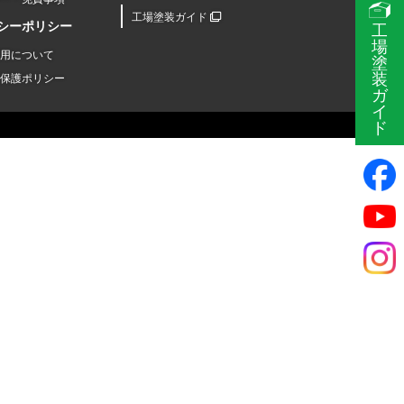
工場塗装ガイド
シーポリシー
工
場
用について
塗
装
保護ポリシー
ガ
イ
ド