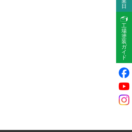
業
日
工
場
塗
装
ガ
イ
ド