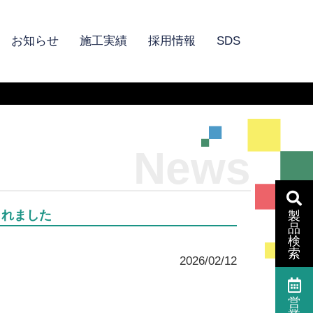
お知らせ
施工実績
採用情報
SDS
News
されました
製
品
検
索
2026/02/12
営