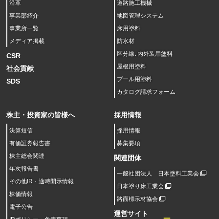
沿革
道路施工機械
事業部紹介
地図管理システム
事業所一覧
床用塗料
メディア掲載
防水材
区分線､内外装用塗料
CSR
屋根用塗料
社会貢献
プール用塗料
SDS
カタログ請求フォーム
株主・投資家の皆様へ
採用情報
決算短信
採用情報
有価証券報告書
募集要項
株主総会関連
関連団体
年次報告書
一般社団法人 日本塗料工業会
その他IR・適時開示情報
日本塗り床工業会
株価情報
路面標示材協会
電子公告
運営サイト