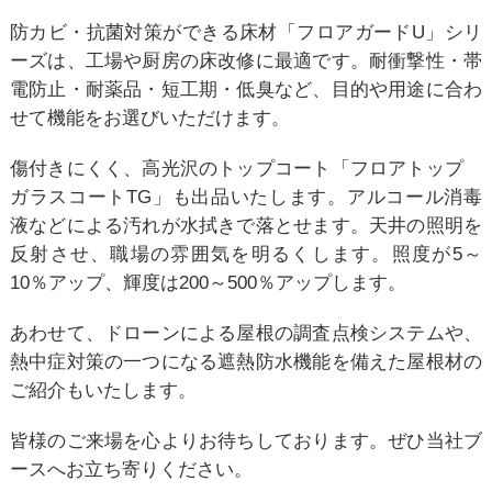
防カビ・抗菌対策ができる床材「フロアガードU」シリ
ーズは、工場や厨房の床改修に最適です。耐衝撃性・帯
電防止・耐薬品・短工期・低臭など、目的や用途に合わ
せて機能をお選びいただけます。
傷付きにくく、高光沢のトップコート「フロアトップ
ガラスコートTG」も出品いたします。アルコール消毒
液などによる汚れが水拭きで落とせます。天井の照明を
反射させ、職場の雰囲気を明るくします。照度が5～
10％アップ、輝度は200～500％アップします。
あわせて、ドローンによる屋根の調査点検システムや、
熱中症対策の一つになる遮熱防水機能を備えた屋根材の
ご紹介もいたします。
皆様のご来場を心よりお待ちしております。ぜひ当社ブ
ースへお立ち寄りください。