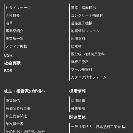
社長メッセージ
道路、路面標示
会社概要
コンクリート補修材
沿革
道路施工機械
事業部紹介
地図管理システム
事業所一覧
床用塗料
メディア掲載
防水材
区分線､内外装用塗料
CSR
屋根用塗料
社会貢献
プール用塗料
SDS
カタログ請求フォーム
株主・投資家の皆様へ
採用情報
決算短信
採用情報
有価証券報告書
募集要項
株主総会関連
関連団体
年次報告書
一般社団法人 日本塗料工業会
その他IR・適時開示情報