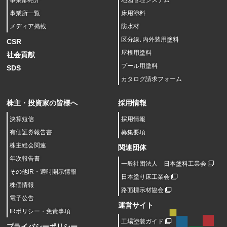
事業所一覧
床用塗料
メディア掲載
防水材
区分線､内外装用塗料
CSR
屋根用塗料
社会貢献
プール用塗料
SDS
カタログ請求フォーム
株主・投資家の皆様へ
採用情報
決算短信
採用情報
有価証券報告書
募集要項
株主総会関連
関連団体
年次報告書
一般社団法人 日本塗料工業会
その他IR・適時開示情報
日本塗り床工業会
株価情報
路面標示材協会
電子公告
運営サイト
IRポリシー・免責事項
工場塗装ガイド
プライバシーポリシー